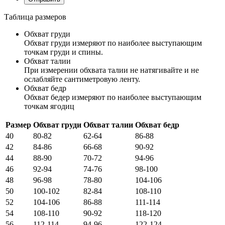
Таблица размеров
Обхват груди
Обхват груди измеряют по наиболее выступающим
точкам груди и спины.
Обхват талии
При измерении обхвата талии не натягивайте и не
ослабляйте сантиметровую ленту.
Обхват бедр
Обхват бедер измеряют по наиболее выступающим
точкам ягодиц
Размер
Обхват груди
Обхват талии
Обхват бедр
40
80-82
62-64
86-88
42
84-86
66-68
90-92
44
88-90
70-72
94-96
46
92-94
74-76
98-100
48
96-98
78-80
104-106
50
100-102
82-84
108-110
52
104-106
86-88
111-114
54
108-110
90-92
118-120
56
112-114
94-96
122-124