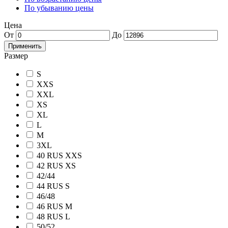
По убыванию цены
Цена
От
До
Применить
Размер
S
XXS
XXL
XS
XL
L
M
3XL
40 RUS
XXS
42 RUS
XS
42/44
44 RUS
S
46/48
46 RUS
M
48 RUS
L
50/52