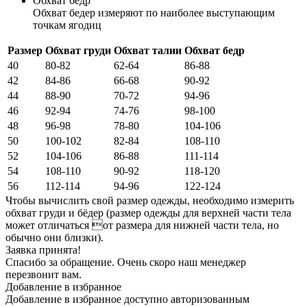
Обхват бедр
Обхват бедер измеряют по наиболее выступающим
точкам ягодиц
Размер
Обхват груди
Обхват талии
Обхват бедр
40
80-82
62-64
86-88
42
84-86
66-68
90-92
44
88-90
70-72
94-96
46
92-94
74-76
98-100
48
96-98
78-80
104-106
50
100-102
82-84
108-110
52
104-106
86-88
111-114
54
108-110
90-92
118-120
56
112-114
94-96
122-124
Чтобы вычислить свой размер одежды, необходимо измерить
обхват груди и бёдер (размер одежды для верхней части тела
может отличаться от размера для нижней части тела, но
обычно они близки).
Заявка принята!
Спасибо за обращение. Очень скоро наш менеджер
перезвонит вам.
Добавление в избранное
Добавление в избранное доступно авторизованным