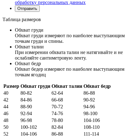
обработку персональных данных
Таблица размеров
Обхват груди
Обхват груди измеряют по наиболее выступающим
точкам груди и спины.
Обхват талии
При измерении обхвата талии не натягивайте и не
ослабляйте сантиметровую ленту.
Обхват бедр
Обхват бедер измеряют по наиболее выступающим
точкам ягодиц
Размер
Обхват груди
Обхват талии
Обхват бедр
40
80-82
62-64
86-88
42
84-86
66-68
90-92
44
88-90
70-72
94-96
46
92-94
74-76
98-100
48
96-98
78-80
104-106
50
100-102
82-84
108-110
52
104-106
86-88
111-114