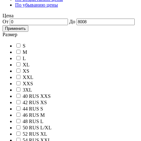
По убыванию цены
Цена
От
До
Применить
Размер
S
M
L
XL
XS
XXL
XXS
3XL
40 RUS
XXS
42 RUS
XS
44 RUS
S
46 RUS
M
48 RUS
L
50 RUS
L/XL
52 RUS
XL
54 RUS
XXL