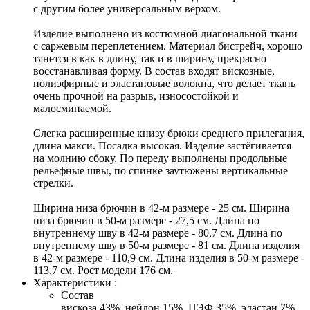
с другим более универсальным верхом.
Изделие выполнено из костюмной диагональной ткани
с саржевым переплетением. Материал бистрейч, хорошо
тянется в как в длину, так и в ширину, прекрасно
восстанавливая форму. В состав входят вискозные,
полиэфирные и эластановые волокна, что делает ткань
очень прочной на разрыв, износостойкой и
малосминаемой.
Слегка расширенные книзу брюки среднего прилегания,
длина макси. Посадка высокая. Изделие застёгивается
на молнию сбоку. По переду выполнены продольные
рельефные швы, по спинке заутюжены вертикальные
стрелки.
Ширина низа брючин в 42-м размере - 25 см. Ширина
низа брючин в 50-м размере - 27,5 см. Длина по
внутреннему шву в 42-м размере - 80,7 см. Длина по
внутреннему шву в 50-м размере - 81 см. Длина изделия
в 42-м размере - 110,9 см. Длина изделия в 50-м размере -
113,7 см. Рост модели 176 см.
Характеристики :
Состав
вискоза 43%, нейлон 15%, ПЭФ 35%, эластан 7%