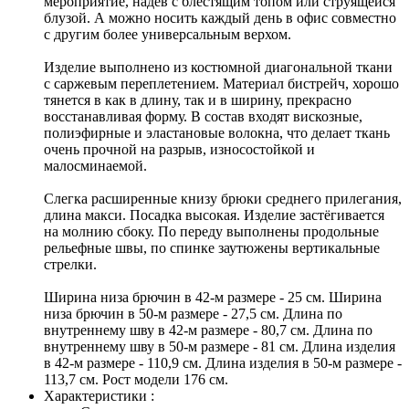
мероприятие, надев с блестящим топом или струящейся
блузой. А можно носить каждый день в офис совместно
с другим более универсальным верхом.
Изделие выполнено из костюмной диагональной ткани
с саржевым переплетением. Материал бистрейч, хорошо
тянется в как в длину, так и в ширину, прекрасно
восстанавливая форму. В состав входят вискозные,
полиэфирные и эластановые волокна, что делает ткань
очень прочной на разрыв, износостойкой и
малосминаемой.
Слегка расширенные книзу брюки среднего прилегания,
длина макси. Посадка высокая. Изделие застёгивается
на молнию сбоку. По переду выполнены продольные
рельефные швы, по спинке заутюжены вертикальные
стрелки.
Ширина низа брючин в 42-м размере - 25 см. Ширина
низа брючин в 50-м размере - 27,5 см. Длина по
внутреннему шву в 42-м размере - 80,7 см. Длина по
внутреннему шву в 50-м размере - 81 см. Длина изделия
в 42-м размере - 110,9 см. Длина изделия в 50-м размере -
113,7 см. Рост модели 176 см.
Характеристики :