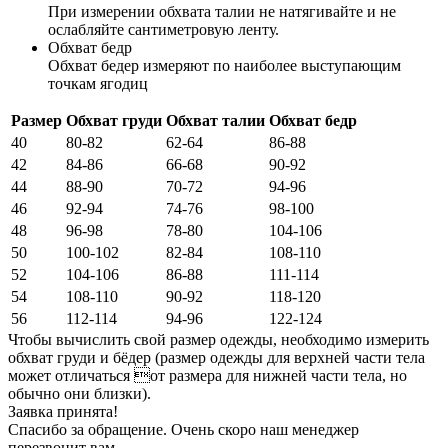
При измерении обхвата талии не натягивайте и не
ослабляйте сантиметровую ленту.
Обхват бедр
Обхват бедер измеряют по наиболее выступающим
точкам ягодиц
Размер
Обхват груди
Обхват талии
Обхват бедр
40
80-82
62-64
86-88
42
84-86
66-68
90-92
44
88-90
70-72
94-96
46
92-94
74-76
98-100
48
96-98
78-80
104-106
50
100-102
82-84
108-110
52
104-106
86-88
111-114
54
108-110
90-92
118-120
56
112-114
94-96
122-124
Чтобы вычислить свой размер одежды, необходимо измерить
обхват груди и бёдер (размер одежды для верхней части тела
может отличаться от размера для нижней части тела, но
обычно они близки).
Заявка принята!
Спасибо за обращение. Очень скоро наш менеджер
перезвонит вам.