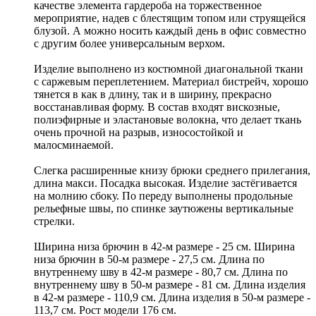
качестве элемента гардероба на торжественное
мероприятие, надев с блестящим топом или струящейся
блузой. А можно носить каждый день в офис совместно
с другим более универсальным верхом.
Изделие выполнено из костюмной диагональной ткани
с саржевым переплетением. Материал бистрейч, хорошо
тянется в как в длину, так и в ширину, прекрасно
восстанавливая форму. В состав входят вискозные,
полиэфирные и эластановые волокна, что делает ткань
очень прочной на разрыв, износостойкой и
малосминаемой.
Слегка расширенные книзу брюки среднего прилегания,
длина макси. Посадка высокая. Изделие застёгивается
на молнию сбоку. По переду выполнены продольные
рельефные швы, по спинке заутюжены вертикальные
стрелки.
Ширина низа брючин в 42-м размере - 25 см. Ширина
низа брючин в 50-м размере - 27,5 см. Длина по
внутреннему шву в 42-м размере - 80,7 см. Длина по
внутреннему шву в 50-м размере - 81 см. Длина изделия
в 42-м размере - 110,9 см. Длина изделия в 50-м размере -
113,7 см. Рост модели 176 см.