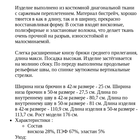
Изделие выполнено из костюмной диагональной ткани
с саржевым переплетением. Материал бистрейч, хорошо
тянется в как в длину, так и в ширину, прекрасно
восстанавливая форму. В состав входят вискозные,
полиэфирные и эластановые волокна, что делает ткань
очень прочной на разрыв, износостойкой и
малосминаемой.
Слегка расширенные книзу брюки среднего прилегания,
длина макси. Посадка высокая. Изделие застёгивается
на молнию сбоку. По переду выполнены продольные
рельефные швы, по спинке заутюжены вертикальные
стрелки.
Ширина низа брючин в 42-м размере - 25 см. Ширина
низа брючин в 50-м размере - 27,5 см. Длина по
внутреннему шву в 42-м размере - 80,7 см. Длина по
внутреннему шву в 50-м размере - 81 см. Длина изделия
в 42-м размере - 110,9 см. Длина изделия в 50-м размере -
113,7 см. Рост модели 176 см.
Характеристики :
Состав
вискоза 28%, ПЭФ 67%, эластан 5%
Уход: