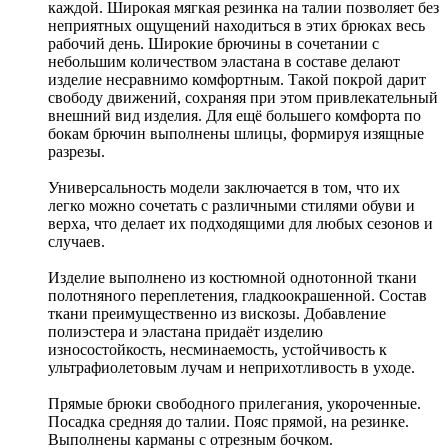
каждой. Широкая мягкая резинка на талии позволяет без
неприятных ощущений находиться в этих брюках весь
рабочий день. Широкие брючины в сочетании с
небольшим количеством эластана в составе делают
изделие несравнимо комфортным. Такой покрой дарит
свободу движений, сохраняя при этом привлекательный
внешний вид изделия. Для ещё большего комфорта по
бокам брючин выполнены шлицы, формируя изящные
разрезы.
Универсальность модели заключается в том, что их
легко можно сочетать с различными стилями обуви и
верха, что делает их подходящими для любых сезонов и
случаев.
Изделие выполнено из костюмной однотонной ткани
полотняного переплетения, гладкоокрашенной. Состав
ткани преимущественно из вискозы. Добавление
полиэстера и эластана придаёт изделию
износостойкость, несминаемость, устойчивость к
ультрафиолетовым лучам и неприхотливость в уходе.
Прямые брюки свободного прилегания, укороченные.
Посадка средняя до талии. Пояс прямой, на резинке.
Выполнены карманы с отрезным бочком.