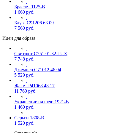
Браслет 1125-В
1 660
руб.
Блуза С91206.63.09
7 560
руб.
Идеи для образа
Свитшот С751.01.32.LUX
7 748
руб.
Джемпер С71012.46.04
5 529
руб.
Жакет Р41068.48.17
11 760
руб.
Украшение на шею 1921-В
1 460
руб.
Серьги 1808-В
1 520
руб.