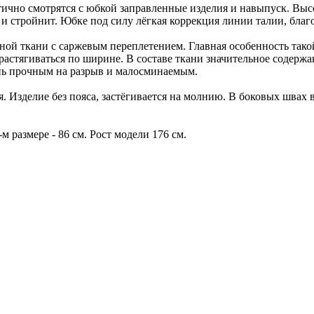
тично смотрятся с юбкой заправленные изделия и навыпуск. Высо
 стройнит. Юбке под силу лёгкая коррекция линии талии, благо
ой ткани с саржевым переплетением. Главная особенность так
растягиваться по ширине. В составе ткани значительное содерж
ень прочным на разрыв и малосминаемым.
. Изделие без пояса, застёгивается на молнию. В боковых швах
м размере - 86 см. Рост модели 176 см.