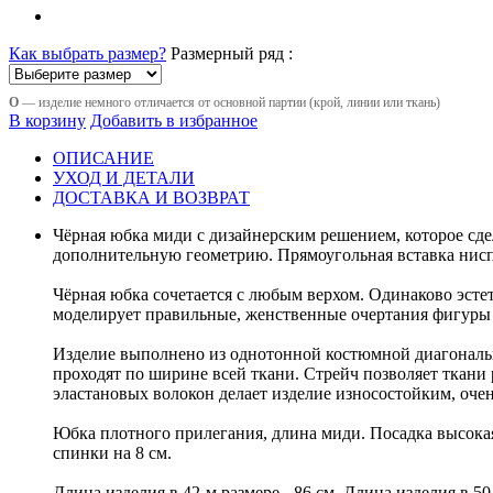
Как выбрать размер?
Размерный ряд :
О
— изделие немного отличается от основной партии (крой, линии или ткань)
В корзину
Добавить в избранное
ОПИСАНИЕ
УХОД И ДЕТАЛИ
ДОСТАВКА И ВОЗВРАТ
Чёрная юбка миди с дизайнерским решением, которое с
дополнительную геометрию. Прямоугольная вставка ниспад
Чёрная юбка сочетается с любым верхом. Одинаково эсте
моделирует правильные, женственные очертания фигуры и
Изделие выполнено из однотонной костюмной диагональн
проходят по ширине всей ткани. Стрейч позволяет ткани 
эластановых волокон делает изделие износостойким, оч
Юбка плотного прилегания, длина миди. Посадка высокая
спинки на 8 см.
Длина изделия в 42-м размере - 86 см. Длина изделия в 50-