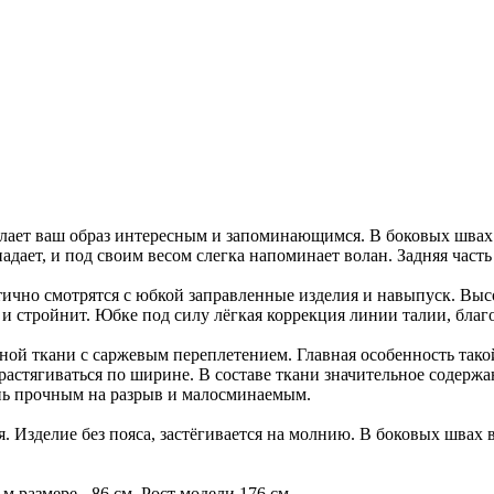
делает ваш образ интересным и запоминающимся. В боковых шв
ает, и под своим весом слегка напоминает волан. Задняя часть
тично смотрятся с юбкой заправленные изделия и навыпуск. Высо
 стройнит. Юбке под силу лёгкая коррекция линии талии, благо
ой ткани с саржевым переплетением. Главная особенность так
растягиваться по ширине. В составе ткани значительное содерж
ень прочным на разрыв и малосминаемым.
. Изделие без пояса, застёгивается на молнию. В боковых швах
м размере - 86 см. Рост модели 176 см.