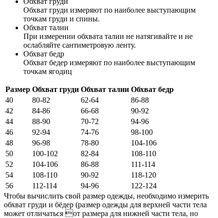
Обхват груди
Обхват груди измеряют по наиболее выступающим
точкам груди и спины.
Обхват талии
При измерении обхвата талии не натягивайте и не
ослабляйте сантиметровую ленту.
Обхват бедр
Обхват бедер измеряют по наиболее выступающим
точкам ягодиц
Размер
Обхват груди
Обхват талии
Обхват бедр
40
80-82
62-64
86-88
42
84-86
66-68
90-92
44
88-90
70-72
94-96
46
92-94
74-76
98-100
48
96-98
78-80
104-106
50
100-102
82-84
108-110
52
104-106
86-88
111-114
54
108-110
90-92
118-120
56
112-114
94-96
122-124
Чтобы вычислить свой размер одежды, необходимо измерить
обхват груди и бёдер (размер одежды для верхней части тела
может отличаться от размера для нижней части тела, но