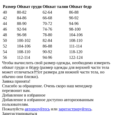
Размер
Обхват груди
Обхват талии
Обхват бедр
40
80-82
62-64
86-88
42
84-86
66-68
90-92
44
88-90
70-72
94-96
46
92-94
74-76
98-100
48
96-98
78-80
104-106
50
100-102
82-84
108-110
52
104-106
86-88
111-114
54
108-110
90-92
118-120
56
112-114
94-96
122-124
Чтобы вычислить свой размер одежды, необходимо измерить
обхват груди и бёдер (размер одежды для верхней части тела
может отличаться от размера для нижней части тела, но
обычно они близки).
Заявка принята!
Спасибо за обращение. Очень скоро наш менеджер
перезвонит вам.
Добавление в избранное
Добавление в избранное доступно авторизованным
пользователям.
Пожалуйста
авторизуйтесь
или
зарегистрируйтесь
.
Зарегистрироваться