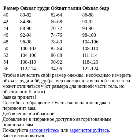
Размер
Обхват груди
Обхват талии
Обхват бедр
40
80-82
62-64
86-88
42
84-86
66-68
90-92
44
88-90
70-72
94-96
46
92-94
74-76
98-100
48
96-98
78-80
104-106
50
100-102
82-84
108-110
52
104-106
86-88
111-114
54
108-110
90-92
118-120
56
112-114
94-96
122-124
Чтобы вычислить свой размер одежды, необходимо измерить
обхват груди и бёдер (размер одежды для верхней части тела
может отличаться от размера для нижней части тела, но
обычно они близки).
Заявка принята!
Спасибо за обращение. Очень скоро наш менеджер
перезвонит вам.
Добавление в избранное
Добавление в избранное доступно авторизованным
пользователям.
Пожалуйста
авторизуйтесь
или
зарегистрируйтесь
.
Зарегистрироваться